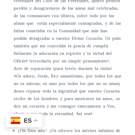
celestiales del Coro de las Potestades, quiero pediros
perdón y desagraviaros de las misas mal celebradas,
de las comuniones con tibieza, sobre todo por las
almas que están especialmente consagradas, y de las
faltas cometidas en la Comunidad que más han
podido desagradar a vuestro Divino Corazón. Os pido
también que me concedáis la gracia de cumplir
fielmente la adoración en espíritu y la virtud del
Oficio» (recordarla por un simple pensamiento).
Acto de reparación (para leerlo durante la visita):
«Os adoro, Jesús, Rey amantísimo, por todos los que
no os adoran, os amo por todos los que no os aman;
deseo reparar toda la ingratitud que vuestro Corazón
recibe de los hombres y para mostraros mi amor, os
doy mi corazón y me consagro enteramente a Vos,
ahora y por toda la eternidad. Así sea»
ES
Jaculatorias
¡Oh Dios mío! ¡Os ofrezco los méritos infinitos de