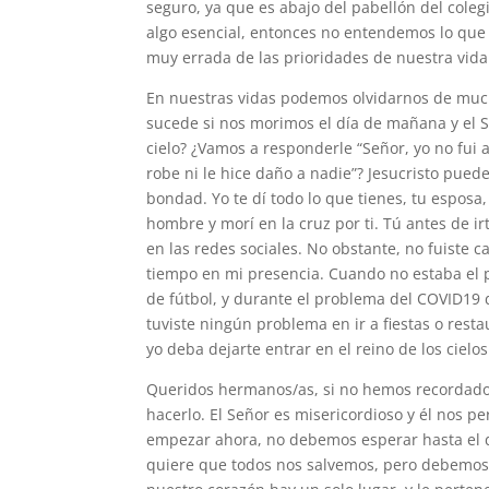
seguro, ya que es abajo del pabellón del coleg
algo esencial, entonces no entendemos lo que
muy errada de las prioridades de nuestra vida
En nuestras vidas podemos olvidarnos de muc
sucede si nos morimos el día de mañana y el S
cielo? ¿Vamos a responderle “Señor, yo no fui
robe ni le hice daño a nadie”? Jesucristo pued
bondad. Yo te dí todo lo que tienes, tu esposa, 
hombre y morí en la cruz por ti. Tú antes de i
en las redes sociales. No obstante, no fuiste 
tiempo en mi presencia. Cuando no estaba el p
de fútbol, y durante el problema del COVID19 d
tuviste ningún problema en ir a fiestas o rest
yo deba dejarte entrar en el reino de los cielos
Queridos hermanos/as, si no hemos recordado 
hacerlo. El Señor es misericordioso y él nos p
empezar ahora, no debemos esperar hasta el 
quiere que todos nos salvemos, pero debemos