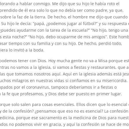
lorando a hablar conmigo. Me dijo que su hijo le había roto el
rendido de él era solo lo que no debía ser como padre, ya que,
 sobre la faz de la tierra. De hecho, el hombre me dijo que cuando
u hijo le decía: “papá, ¿podemos jugar al fútbol?” y su respuesta 
 ¿puedes ayudarme con la tarea de la escuela?” “No hijo, tengo una
os esta noche?” “No hijo, debo ocuparme de mis amigos”. Este hom
sar tiempo con su familia y con su hijo. De hecho, perdió todo,
iera lo invitó a la boda.
s podemos tener con Dios. Hoy mucha gente no va a Misa porque es
ras no vamos a la iglesia, si vamos a fiestas y restaurantes, que a
s que tomamos nosotros aquí. Aquí en la iglesia además está Jes
muchos milagros en nuestras vidas si confiamos en su misericordia.
cupados por el coronavirus, tampoco deberíamos ir a fiestas o
la fe que profesamos, y Dios debe ser puesto en primer lugar.
que solo salen para cosas esenciales. Ellos dicen que lo esencial 
y de la confesión? ¿pensamos que eso no es esencial? La confesión
medicina, porque ese sacramento es la medicina de Dios para nuest
dos no podemos vivir en gracia, y aquí la confesión se hace de m