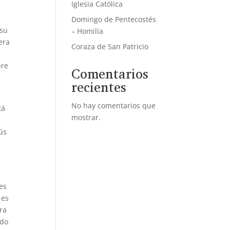
Iglesia Católica
Domingo de Pentecostés
 su
– Homilía
era
Coraza de San Patricio
bre
Comentarios
recientes
No hay comentarios que
tá
mostrar.
ús
es
 es
ra
odo