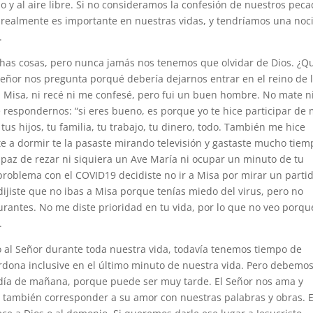
io y al aire libre. Si no consideramos la confesión de nuestros pec
 realmente es importante en nuestras vidas, y tendríamos una noc
.
has cosas, pero nunca jamás nos tenemos que olvidar de Dios. ¿Q
eñor nos pregunta porqué debería dejarnos entrar en el reino de 
 a Misa, ni recé ni me confesé, pero fui un buen hombre. No mate n
e respondernos: “si eres bueno, es porque yo te hice participar de 
tus hijos, tu familia, tu trabajo, tu dinero, todo. También me hice
rte a dormir te la pasaste mirando televisión y gastaste mucho tiem
capaz de rezar ni siquiera un Ave María ni ocupar un minuto de tu
roblema con el COVID19 decidiste no ir a Misa por mirar un parti
ijiste que no ibas a Misa porque tenías miedo del virus, pero no
aurantes. No me diste prioridad en tu vida, por lo que no veo porqu
.
al Señor durante toda nuestra vida, todavía tenemos tiempo de
erdona inclusive en el último minuto de nuestra vida. Pero debemo
día de mañana, porque puede ser muy tarde. El Señor nos ama y
 también corresponder a su amor con nuestras palabras y obras. 