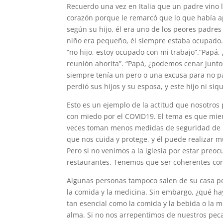
Recuerdo una vez en Italia que un padre vino l
corazón porque le remarcó que lo que había ap
según su hijo, él era uno de los peores padres
niño era pequeño, él siempre estaba ocupado. S
“no hijo, estoy ocupado con mi trabajo”.”Papá,
reunión ahorita”. “Papá, ¿podemos cenar junt
siempre tenía un pero o una excusa para no pa
perdió sus hijos y su esposa, y este hijo ni siqu
Esto es un ejemplo de la actitud que nosotro
con miedo por el COVID19. El tema es que mient
veces toman menos medidas de seguridad de la
que nos cuida y protege, y él puede realizar 
Pero si no venimos a la iglesia por estar preo
restaurantes. Tenemos que ser coherentes con 
Algunas personas tampoco salen de su casa por
la comida y la medicina. Sin embargo, ¿qué ha
tan esencial como la comida y la bebida o la 
alma. Si no nos arrepentimos de nuestros peca