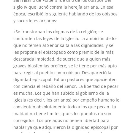
San Hilario de Poitiers fue uno de los obispos del
siglo IV que luchó contra la herejía arriana. En esa
época, escribió lo siguiente hablando de los obispos
y sacerdotes arrianos:
«Se transtornan los dogmas de la religión; se
confunden las leyes de la Iglesia. La ambición de los
que no temen al Señor salta a las dignidades, y se
les propone el episcopado como premio de la más
descarada impiedad, de suerte que a quien más
graves blasfemias profiere, se le tiene por más apto
para regir al pueblo como obispo. Desapareció la
dignidad episcopal. Faltan pastores que apacienten
con ciencia el rebaño del Señor. La libertad de pecar
es mucha. Los que han subido al gobierno de la
Iglesia (es decir, los arrianos) por empeño humano le
consienten absolutamente todo a los que pecan. La
maldad no tiene límites, pues los pueblos no son
corregidos. Los prelados no tienen libertad para
hablar ya que adquirieron la dignidad episcopal por