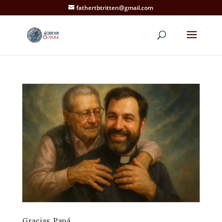
fathertbtritten@gmail.com
Gracias Papá