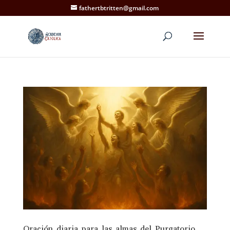
fathertbtritten@gmail.com
Oración diaria para las almas del Purgatorio